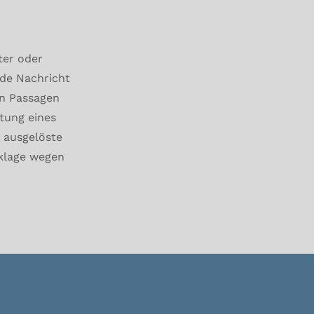
ter oder
nde Nachricht
en Passagen
ltung eines
 ausgelöste
klage wegen