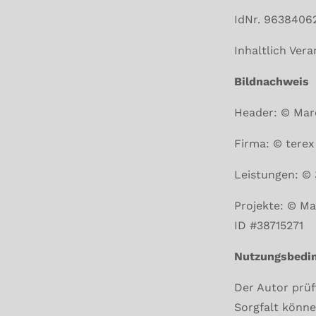
IdNr. 9638
Inhaltlich Ver
Bildnachweis
Header: © Mar
Firma: © terex
Leistungen: ©
Projekte: © M
ID #38715271
Nutzungsbedi
Der Autor prüf
Sorgfalt könne