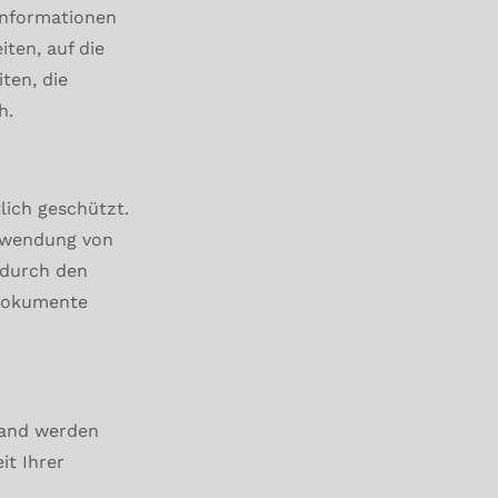
 Informationen
ten, auf die
ten, die
ch.
lich geschützt.
erwendung von
 durch den
 Dokumente
land werden
it Ihrer