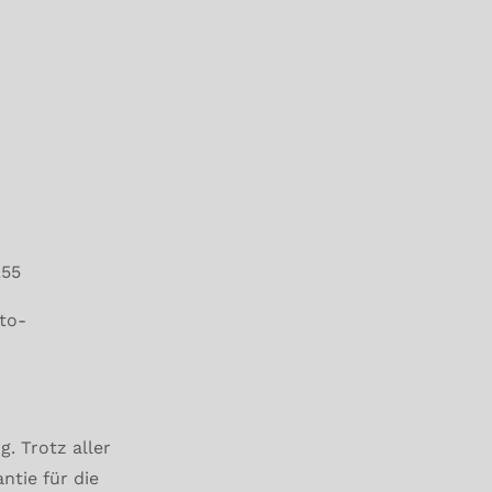
255
to-
. Trotz aller
ntie für die