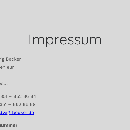
Impressum
wig Becker
genieur
9
beul
)351 – 862 86 84
)351 – 862 86 89
dwig-becker.de
rnummer